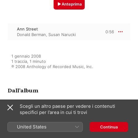
Anteprima
Ann Street
0:56
Donald Berman
,
Susan Narucki
1 gennaio 2008

1 traccia, 1 minuto

℗ 2008 Anthology of Recorded Music, Inc.
Dall’album
Scegli un altro paese per vedere i contenuti
specifici per l’area in cui ti trovi
The Light That is Felt: Songs of
Charles Ives
Susan Narucki
,
Donald Berman
United States
Continua