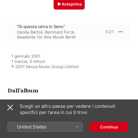
Anteprima
"Di questa cetra in Seno"
5:21
Cecilia Bartoli
,
Bernhard Forck
,
Akademie für Alte Musik Berlin
1 gennaio 2001

1 traccia, 5 minuti

℗ 2001 Decca Music Group Limited
Dall’album
Scegli un altro paese per vedere i contenuti
Cecilia Bartoli - Gluck: Italian
specifici per l’area in cui ti trovi
Arias
Bernhard Forck
,
Cecilia Bartoli
,
United States
Akademie für Alte Musik Berlin
Continua