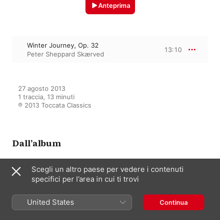
Anteprima
Winter Journey, Op. 32
13:10
Peter Sheppard Skærved
27 agosto 2013

1 traccia, 13 minuti

℗ 2013 Toccata Classics
Dall’album
Scegli un altro paese per vedere i contenuti
specifici per l’area in cui ti trovi
David Matthews: Music for Solo
Violin, Vol. 1
Peter Sheppard Skærved
United States
Continua