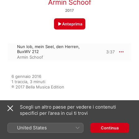
Armin Schoof
2017
Anteprima
Nun lob, mein Seel, den Herren,
BuxWV 212
3:37
Armin Schoof
6 gennaio 2016

1 traccia, 3 minuti

℗ 2017 Bella Musica Edition
Scegli un altro paese per vedere i contenuti
Dall’album
specifici per l’area in cui ti trovi
United States
Continua
Zum Reformationsjahr 2017:
Kirchenmusik des 16. - 18.