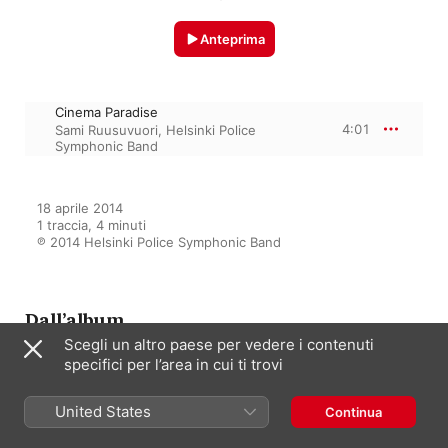
Anteprima
Cinema Paradise
4:01
Sami Ruusuvuori
,
Helsinki Police
Symphonic Band
18 aprile 2014

1 traccia, 4 minuti

℗ 2014 Helsinki Police Symphonic Band
Dall’album
Scegli un altro paese per vedere i contenuti
specifici per l’area in cui ti trovi
Life in the Capital City
United States
Helsinki Police Symphonic Band
,
Continua
Sami Ruusuvuori