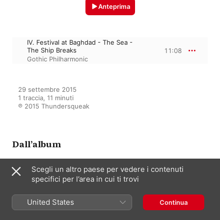
Anteprima
IV. Festival at Baghdad - The Sea -
The Ship Breaks
11:08
Gothic Philharmonic
29 settembre 2015

1 traccia, 11 minuti

℗ 2015 Thundersqueak
Dall’album
Scegli un altro paese per vedere i contenuti
Halloween Classical Music:
specifici per l’area in cui ti trovi
Macabre, Mysterious, Spooky
and Scary Classics
The Synthesizer
,
Vampire Chamber
United States
Continua
Ensemble
,
Gothic Philharmonic