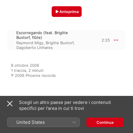
Anteprima
Escorregando (feat. Brigitte
Buxtorf, flûte)
2:25
Raymond Migy
,
Brigitte Buxtorf
,
Dagoberto Linhares
8 ottobre 2006

1 traccia, 2 minuti

℗ 2006 Phoenix records
Dall’album
Scegli un altro paese per vedere i contenuti
specifici per l’area in cui ti trovi
Tangos d'Argentine, Tangos du
United States
Continua
Brésil
Dagoberto Linhares
,
Raymond Migy
,