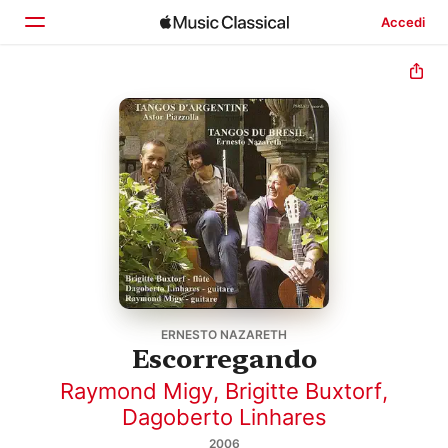
Accedi
Home
Scopri
Cerca
ERNESTO NAZARETH
Escorregando
Raymond Migy
,
Brigitte Buxtorf
,
Dagoberto Linhares
2006