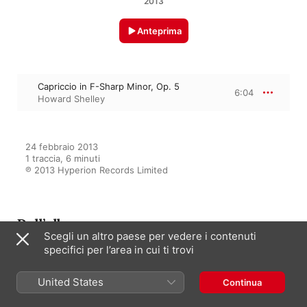
2013
Anteprima
Capriccio in F-Sharp Minor, Op. 5
6:04
Howard Shelley
24 febbraio 2013

1 traccia, 6 minuti

℗ 2013 Hyperion Records Limited
Dall’album
Scegli un altro paese per vedere i contenuti
specifici per l’area in cui ti trovi
Mendelssohn: Songs Without
Words, Op. 19b; Pieces, Op. 5–7
United States
Continua
(The Complete Solo Piano
Music, Vol. 1)