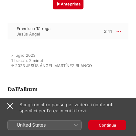
Anteprima
Francisco Tárrega
2:41
Jesús Ángel
7 luglio 2023

1 traccia, 2 minuti

℗ 2023 JESÚS ÁNGEL MARTÍNEZ BLANCO
Dall’album
Scegli un altro paese per vedere i contenuti
specifici per l’area in cui ti trovi
Mazurca en Sol: Francisco
Tárrega - Single
Jesús Ángel
United States
Continua