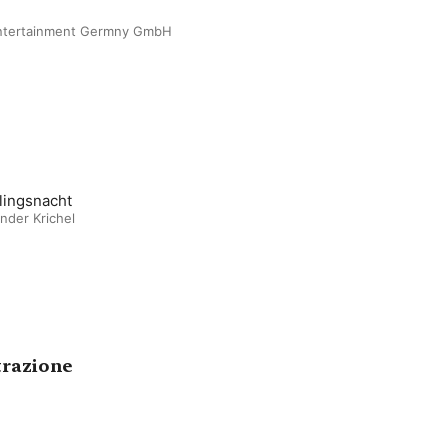
Entertainment Germny GmbH
lingsnacht
nder Krichel
trazione