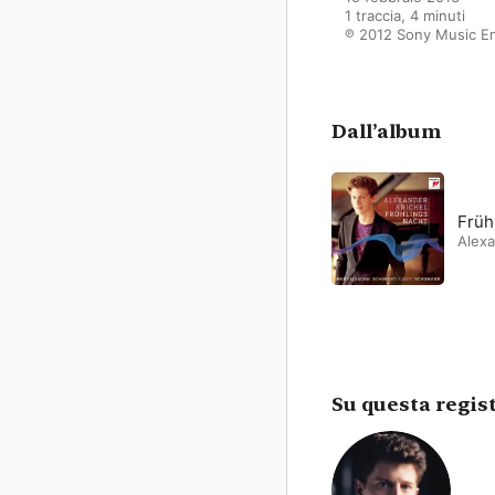
1 traccia, 4 minuti

℗ 2012 Sony Music 
Dall’album
Früh
Alexa
Su questa regis