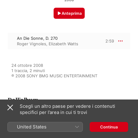
Anteprima
An Die Sonne, D. 270
2:59
Roger Vignoles
,
Elizabeth Watts
24 ottobre 2008

1 traccia, 2 minuti

℗ 2008 SONY BMG MUSIC ENTERTAINMENT
Dall’album
Scegli un altro paese per vedere i contenuti
specifici per l’area in cui ti trovi
Schubert: Lieder
United States
Continua
Roger Vignoles
,
Elizabeth Watts