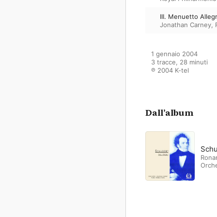
III. Menuetto Alle
Jonathan Carney
,
1 gennaio 2004

3 tracce, 28 minuti

℗ 2004 K-tel
Dall’album
Schu
Rona
Orch