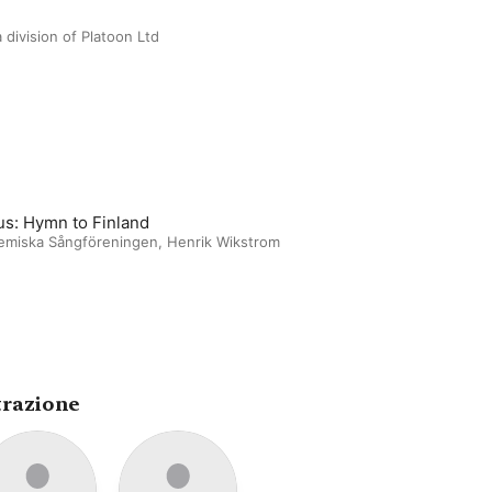
 division of Platoon Ltd
us: Hymn to Finland
emiska Sångföreningen
,
Henrik Wikstrom
trazione