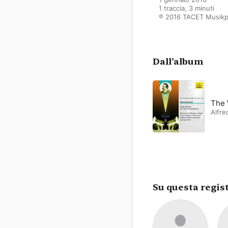
1 traccia, 3 minuti

℗ 2016 TACET Musikp
Dall’album
The 
Alfre
Su questa regis