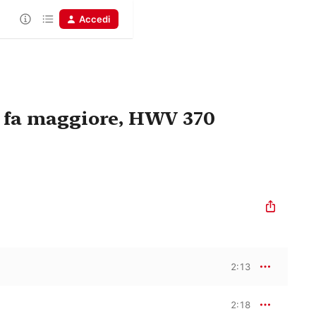
Accedi
n fa maggiore, HWV 370
2:13
2:18