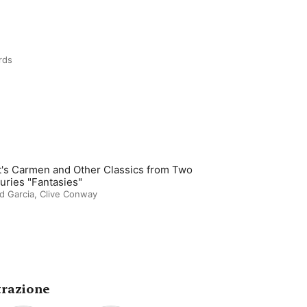
rds
t's Carmen and Other Classics from Two
uries "Fantasies"
d Garcia
,
Clive Conway
trazione