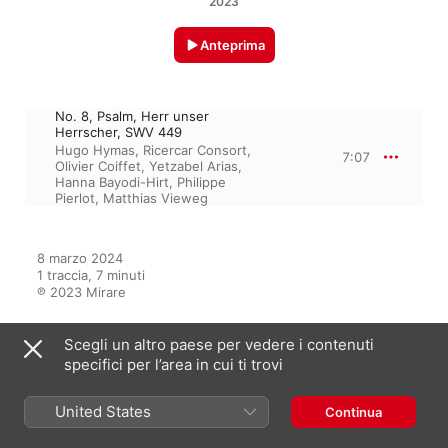
2023
Anteprima
No. 8, Psalm, Herr unser
Herrscher, SWV 449
Hugo Hymas
,
Ricercar Consort
,
7:07
Olivier Coiffet
,
Yetzabel Arias
,
Hanna Bayodi-Hirt
,
Philippe
Pierlot
,
Matthias Vieweg
8 marzo 2024

1 traccia, 7 minuti

℗ 2023 Mirare
Scegli un altro paese per vedere i contenuti
specifici per l’area in cui ti trovi
Dall’album
United States
Continua