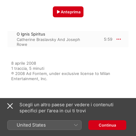
Anteprima
O Ignis Spiritus
5:59
Catherine Braslavsky And Joseph
Rowe
8 aprile 2008

1 traccia, 5 minuti

℗ 2008 Ad Fontem, under exclusive license to Milan 
Entertainment, Inc.
Dall’album
Scegli un altro paese per vedere i contenuti
specifici per l’area in cui ti trovi
Marriage of The Heavens and
United States
Continua
The Earth
Hildegard von Bingen