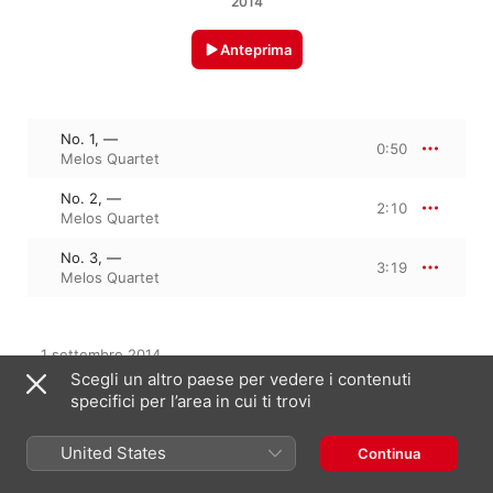
2014
Anteprima
No. 1, —
0:50
Melos Quartet
No. 2, —
2:10
Melos Quartet
No. 3, —
3:19
Melos Quartet
1 settembre 2014

3 tracce, 6 minuti

Scegli un altro paese per vedere i contenuti
℗ 2014 SWR Classic Archive
specifici per l’area in cui ti trovi
United States
Continua
Dall’album