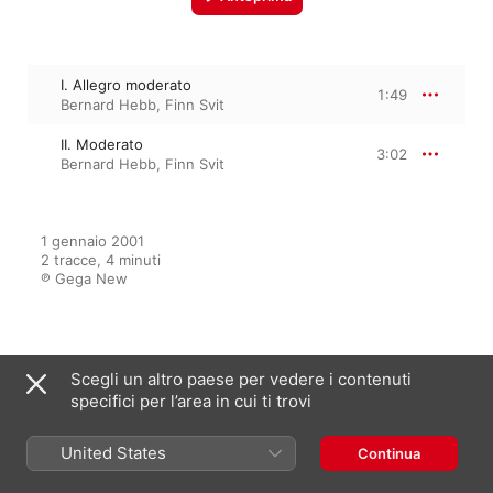
I. Allegro moderato
1:49
Bernard Hebb
,
Finn Svit
II. Moderato
3:02
Bernard Hebb
,
Finn Svit
1 gennaio 2001

2 tracce, 4 minuti

℗ Gega New
Dall’album
Scegli un altro paese per vedere i contenuti
specifici per l’area in cui ti trovi
United States
Guitar Impressions
Continua
Finn Svit
,
Bernard Hebb