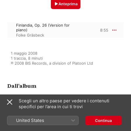
Anteprima
Finlandia, Op. 26 (Version for
piano)
8:55
Folke Gräsbeck
1 maggio 2008

1 traccia, 8 minuti

℗ 2008 BIS Records, a division of Platoon Ltd
Dall’album
Scegli un altro paese per vedere i contenuti
specifici per l’area in cui ti trovi
Sibelius, J.: Sibelius Edition, Vol.
4 - Piano Music I
Folke Gräsbeck
United States
Continua