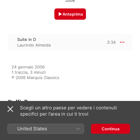
2006
Anteprima
Suite in D
3:34
Laurindo Almeida
24 gennaio 2006

1 traccia, 3 minuti

℗ 2006 Marquis Classics
Dall’album
Scegli un altro paese per vedere i contenuti
specifici per l’area in cui ti trovi
The Art of Laurindo Almeida
United States
Continua
Laurindo Almeida