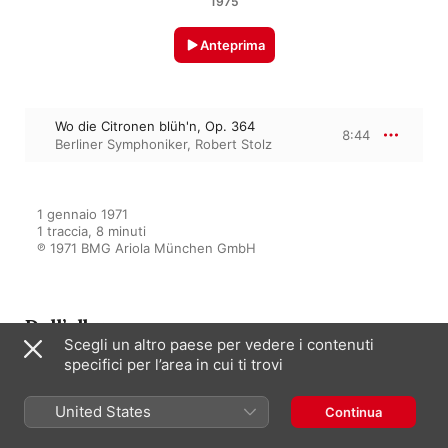
1975
Anteprima
Wo die Citronen blüh'n, Op. 364
8:44
Berliner Symphoniker
,
Robert Stolz
1 gennaio 1971

1 traccia, 8 minuti

℗ 1971 BMG Ariola München GmbH
Dall’album
Scegli un altro paese per vedere i contenuti
specifici per l’area in cui ti trovi
Wiener Bonbons - Robert Stolz
dirigiert Johann Strauss
United States
Continua
Wiener Symphoniker
,
Berliner
Symphoniker
,
Robert Stolz