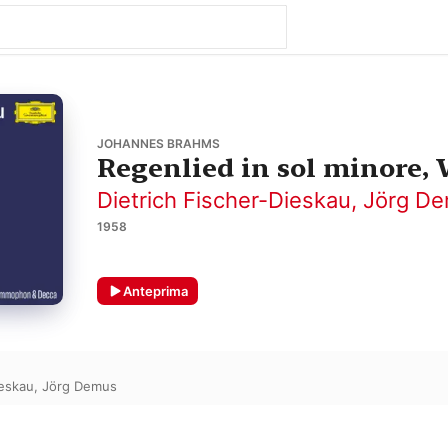
JOHANNES BRAHMS
Regenlied in sol minore,
Dietrich Fischer-Dieskau
,
Jörg D
1958
Anteprima
ieskau
,
Jörg Demus