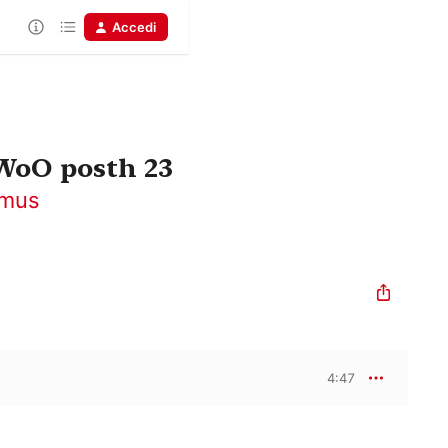
Accedi
 WoO posth 23
emus
4:47