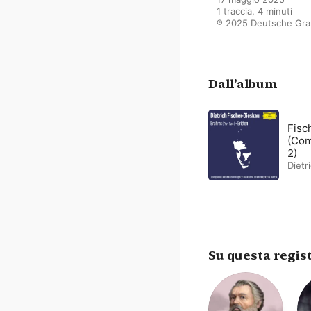
1 traccia, 4 minuti

℗ 2025 Deutsche Gr
Dall’album
Fisc
(Com
2)
Dietr
Su questa regis