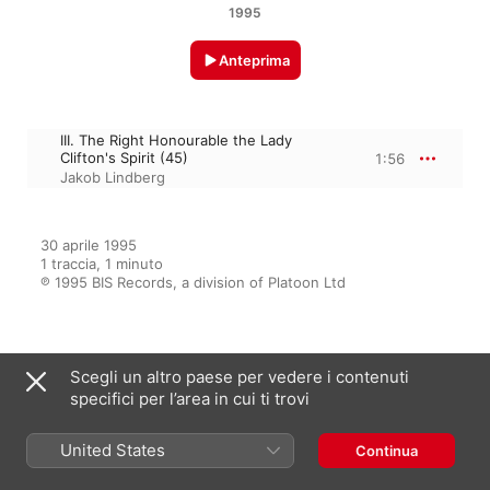
1995
Anteprima
III. The Right Honourable the Lady
Clifton's Spirit (45)
1:56
Jakob Lindberg
30 aprile 1995

1 traccia, 1 minuto

℗ 1995 BIS Records, a division of Platoon Ltd
Dall’album
Scegli un altro paese per vedere i contenuti
specifici per l’area in cui ti trovi
Dowland: Complete Solo Lute
United States
Continua
Music
Jakob Lindberg