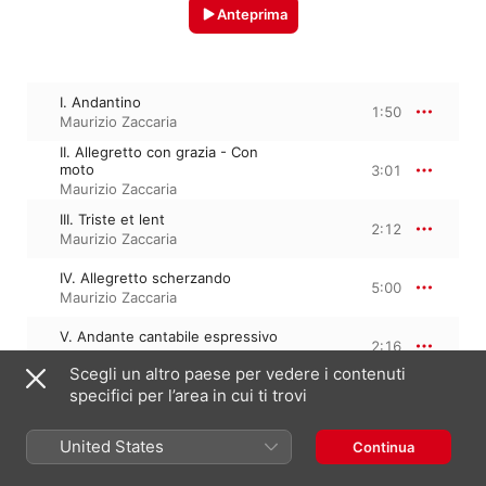
Anteprima
I. Andantino
1:50
Maurizio Zaccaria
II. Allegretto con grazia - Con
moto
3:01
Maurizio Zaccaria
III. Triste et lent
2:12
Maurizio Zaccaria
IV. Allegretto scherzando
5:00
Maurizio Zaccaria
V. Andante cantabile espressivo
2:16
Maurizio Zaccaria
Scegli un altro paese per vedere i contenuti
specifici per l’area in cui ti trovi
VI. Allegro deciso con moto
3:11
Maurizio Zaccaria
United States
Continua
VII. Allegretto
4:18
Maurizio Zaccaria