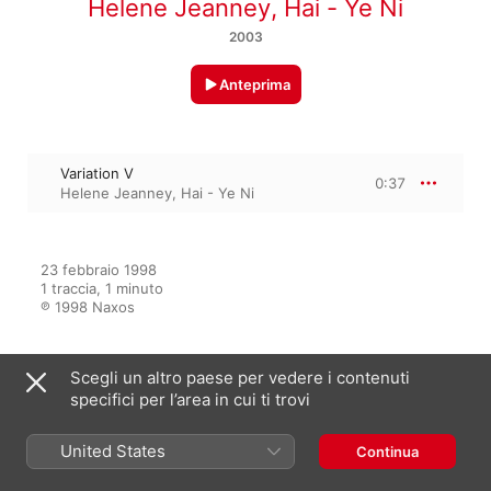
Helene Jeanney
,
Hai - Ye Ni
2003
Anteprima
Variation V
0:37
Helene Jeanney
,
Hai - Ye Ni
23 febbraio 1998

1 traccia, 1 minuto

℗ 1998 Naxos
Scegli un altro paese per vedere i contenuti
Dall’album
specifici per l’area in cui ti trovi
United States
Continua
Cello Recital, Hai - Ye Ni