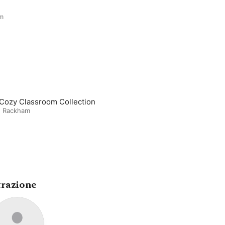
m
Cozy Classroom Collection
e Rackham
trazione