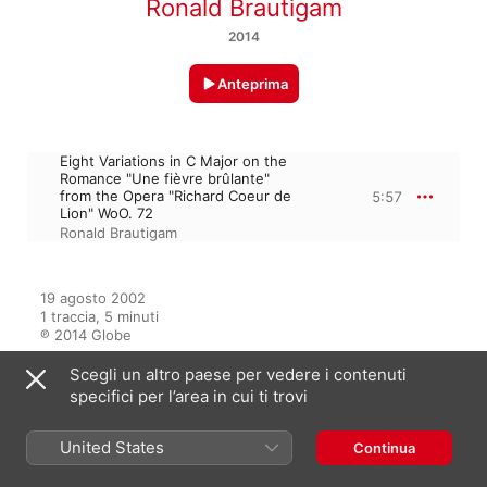
Ronald Brautigam
2014
Anteprima
Eight Variations in C Major on the
Romance "Une fièvre brûlante"
from the Opera "Richard Coeur de
5:57
Lion" WoO. 72
Ronald Brautigam
19 agosto 2002

1 traccia, 5 minuti

℗ 2014 Globe
Scegli un altro paese per vedere i contenuti
specifici per l’area in cui ti trovi
Dall’album
United States
Continua