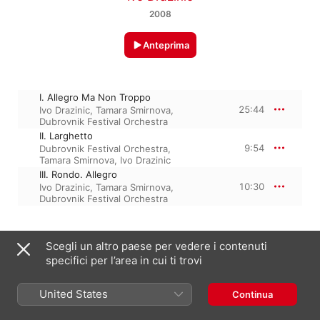
2008
Anteprima
I. Allegro Ma Non Troppo
25:44
Ivo Drazinic
,
Tamara Smirnova
,
Dubrovnik Festival Orchestra
II. Larghetto
9:54
Dubrovnik Festival Orchestra
,
Tamara Smirnova
,
Ivo Drazinic
III. Rondo. Allegro
10:30
Ivo Drazinic
,
Tamara Smirnova
,
Dubrovnik Festival Orchestra
10 novembre 2008

Scegli un altro paese per vedere i contenuti
3 tracce, 46 minuti

specifici per l’area in cui ti trovi
℗ 2008 SLG, LLC
United States
Continua