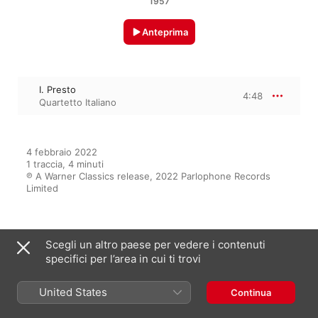
1957
Anteprima
I. Presto
4:48
Quartetto Italiano
4 febbraio 2022

1 traccia, 4 minuti

℗ A Warner Classics release, 2022 Parlophone Records 
Limited
Dall’album
Scegli un altro paese per vedere i contenuti
specifici per l’area in cui ti trovi
United States
Continua
Galuppi, Boccherini & Cambini:
Quartetti per archi