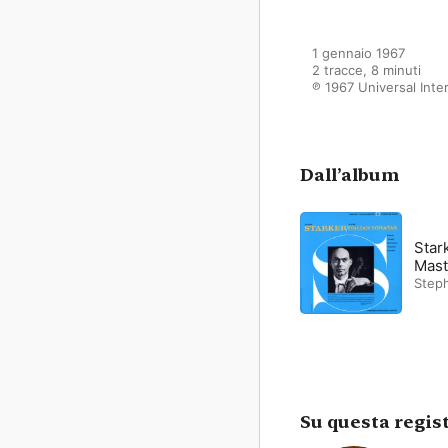
1 gennaio 1967

2 tracce, 8 minuti

℗ 1967 Universal Inte
Dall’album
Star
Mast
Step
Su questa regis