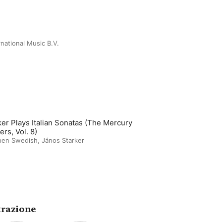
rnational Music B.V.
ker Plays Italian Sonatas (The Mercury
ers, Vol. 8)
hen Swedish
,
János Starker
trazione