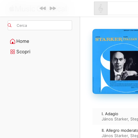
Cerca
Home
Scopri
I. Adagio
János Starker
,
Ste
II. Allegro moderat
János Starker
,
Ste