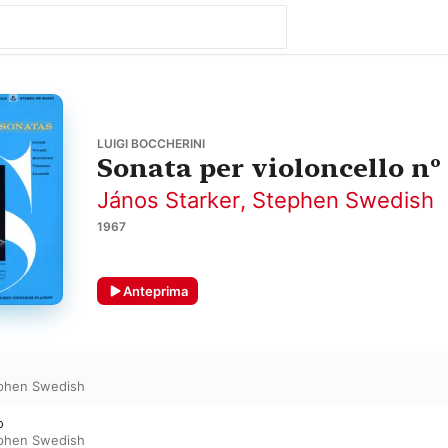
LUIGI BOCCHERINI
Sonata per violoncello nº 
János Starker
,
Stephen Swedish
1967
Anteprima
phen Swedish
o
phen Swedish