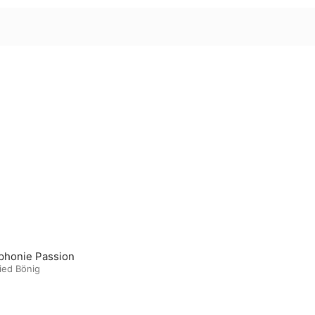
honie Passion
ied Bönig