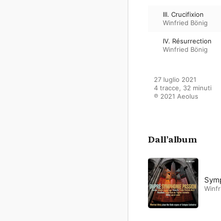
III. Crucifixion
Winfried Bönig
IV. Résurrection
Winfried Bönig
27 luglio 2021

4 tracce, 32 minuti

℗ 2021 Aeolus
Dall’album
Symp
Winfr