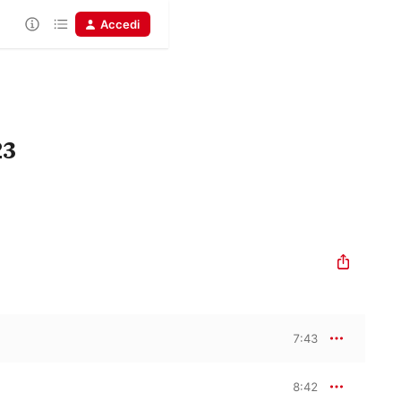
Accedi
23
7:43
8:42