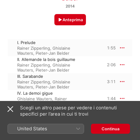
2014
Anteprima
I. Prelude
1:55
Rainer Zipperling
,
Ghislaine
Wauters
,
Pieter-Jan Belder
II. Allemande la bois guillaume
2:06
Rainer Zipperling
,
Ghislaine
Wauters
,
Pieter-Jan Belder
III. Sarabande
3:11
Rainer Zipperling
,
Ghislaine
Wauters
,
Pieter-Jan Belder
IV. La demoi gigue
1:44
Ghislaine Wauters
,
Rainer
Zipperling
,
Pieter-Jan Belder
Scegli un altro paese per vedere i contenuti
V. Menuet I
specifici per l’area in cui ti trovi
0:45
Ghislaine Wauters
,
Rainer
Zipperling
,
Pieter-Jan Belder
VI. Menuet II – Double
United States
Continua
1:40
Rainer Zipperling
,
Pieter-Jan
Belder
,
Ghislaine Wauters