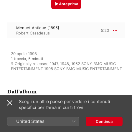
Anteprima
Menuet Antique [1895]
5:20
Robert Casadesus
20 aprile 1998

1 traccia, 5 minuti

℗ Originally released 1947, 1948, 1952 SONY BMG MUSIC 
ENTERTAINMENT 1998 SONY BMG MUSIC ENTERTAINMENT
Dall’album
Scegli un altro paese per vedere i contenuti
specifici per l’area in cui ti trovi
Masterworks Heritage: Ravel -
Complete Solo Piano Music
United States
Continua
Robert Casadesus