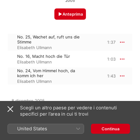
2005
Anteprima
No. 25, Wachet auf, ruft uns die
Stimme
1:37
Elisabeth Ullmann
No. 16, Macht hoch die Tür
1:03
Elisabeth Ullmann
No. 24, Vom Himmel hoch, da
komm ich her
1:43
Elisabeth Ullmann
8 dicembre 2005

3 tracce, 4 minuti

Scegli un altro paese per vedere i contenuti
℗ 2005 IFO Records
specifici per l’area in cui ti trovi
United States
Continua
Dall’album