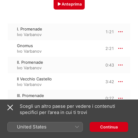
Anteprima
I. Promenade
1:21
Ivo Varbanov
Gnomus
2:21
Ivo Varbanov
II. Promenade
0:43
Ivo Varbanov
Il Vecchio Castello
3:42
Ivo Varbanov
III. Promenade
0:27
Ivo Varbanov
Scegli un altro paese per vedere i contenuti
specifici per l’area in cui ti trovi
Tuileries
0:53
Ivo Varbanov
United States
Continua
Bydlo
3:20
Ivo Varbanov