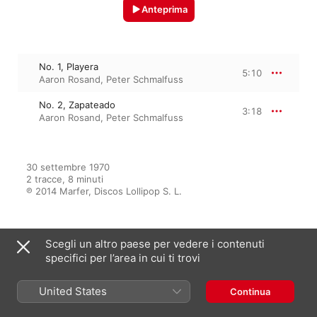
Anteprima
No. 1, Playera
5:10
Aaron Rosand
,
Peter Schmalfuss
No. 2, Zapateado
3:18
Aaron Rosand
,
Peter Schmalfuss
30 settembre 1970

2 tracce, 8 minuti

℗ 2014 Marfer, Discos Lollipop S. L.
Scegli un altro paese per vedere i contenuti
Dall’album
specifici per l’area in cui ti trovi
United States
Continua
Sarasate: Danzas españolas
Aaron Rosand
,
Peter Schmalfuss