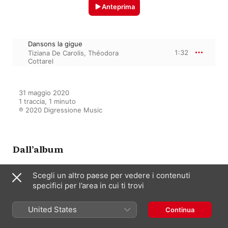
Anteprima
Dansons la gigue
1:32
Tiziana De Carolis
,
Théodora
Cottarel
31 maggio 2020

1 traccia, 1 minuto

℗ 2020 Digressione Music
Dall’album
Scegli un altro paese per vedere i contenuti
specifici per l’area in cui ti trovi
Voies(X) de femmes
Tiziana De Carolis
,
Théodora
Cottarel
United States
Continua