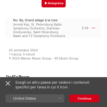
Anteprima
No. 8a, Grand adage à la rose
Arnold Kaz
,
St. Petersburg Radio
5:39
Symphony Orchestra
,
Stanislav
Gorkovenko
,
Saint Petersburg
Radio and TV Symphony Orchestra
25 settembre 2024

1 traccia, 5 minuti

℗ 2024 Warner Music Group - X5 Music Group
Dall’album
Scegli un altro paese per vedere i contenuti
specifici per l’area in cui ti trovi
The 50 Most Essential Adagios
United States
Continua
Artisti vari