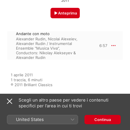
2011
Anteprima
Andante con moto
Alexander Rudin
,
Nicolai Alexeiev
,
Alexander Rudin / Instrumental
6:57
Ensemble "Musica Viva",
Conductors: Nikolay Alekseyev &
Alexander Rudin
1 aprile 2011

1 traccia, 6 minuti

℗ 2011 Brilliant Classics
Scegli un altro paese per vedere i contenuti
specifici per l’area in cui ti trovi
Dall’album
United States
Continua
Tchaikovsky: Complete Works