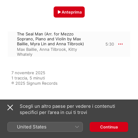
Anteprima
The Seal Man (Arr. for Mezzo
Soprano, Piano and Violin by Max
Baillie, Myra Lin and Anna Tilbrook)
5:30
Max Baillie
,
Anna Tilbrook
,
Kitty
Whately
7 novembre 2025

1 traccia, 5 minuti

℗ 2025 Signum Records
Scegli un altro paese per vedere i contenuti
Dall’album
specifici per l’area in cui ti trovi
United States
Rebecca Clarke: Complete
Continua
Songs