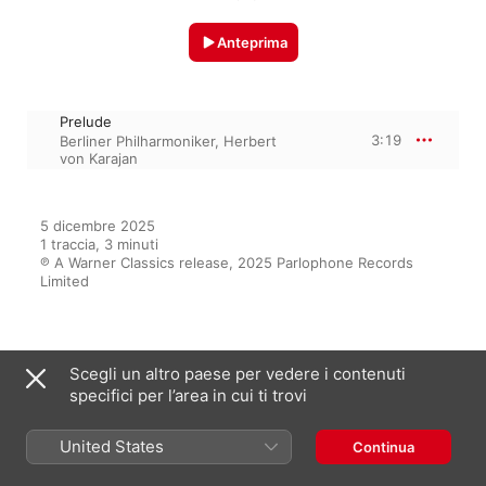
Anteprima
Prelude
3:19
Berliner Philharmoniker
,
Herbert
von Karajan
5 dicembre 2025

1 traccia, 3 minuti

℗ A Warner Classics release, 2025 Parlophone Records 
Limited
Dall’album
Scegli un altro paese per vedere i contenuti
specifici per l’area in cui ti trovi
The 50 Greatest Pieces of
United States
Continua
Classical Music
Berliner Philharmoniker