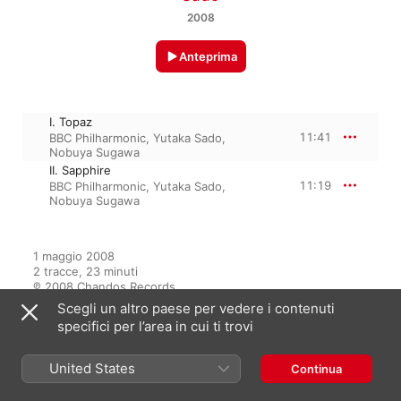
2008
Anteprima
I. Topaz
11:41
BBC Philharmonic
,
Yutaka Sado
,
Nobuya Sugawa
II. Sapphire
11:19
BBC Philharmonic
,
Yutaka Sado
,
Nobuya Sugawa
1 maggio 2008

2 tracce, 23 minuti

℗ 2008 Chandos Records
Scegli un altro paese per vedere i contenuti
specifici per l’area in cui ti trovi
Dall’album
United States
Continua