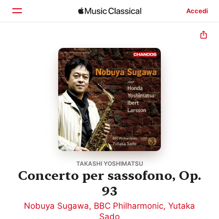
Accedi
Home
Scopri
Cerca
TAKASHI YOSHIMATSU
Concerto per sassofono, Op.
93
Nobuya Sugawa
,
BBC Philharmonic
,
Yutaka
Sado