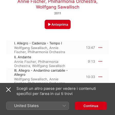
Annie Fischer
,
Philharmonia Orchestra
,
Wollfgang Sawallisch
2011
Anteprima
I. Allegro - Cadenza - Tempo I
13:47
Wollfgang Sawallisch
,
Annie
Fischer
,
Philharmonia Orchestra
II. Andante
9:13
Annie Fischer
,
Philharmonia
Orchestra
,
Wollfgang Sawallisch
III. Allegro - Andantino cantabile -
Allegro
10:33
Wollfgang Sawallisch
,
Annie
Fischer
,
Philharmonia Orchestra
Scegli un altro paese per vedere i contenuti
specifici per l’area in cui ti trovi
12 settembre 2011

3 tracce, 33 minuti

United States
Continua
℗ 2011 Past Classics