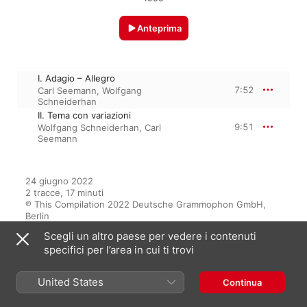
Anteprima
I. Adagio – Allegro
7:52
Carl Seemann
,
Wolfgang
Schneiderhan
II. Tema con variazioni
9:51
Wolfgang Schneiderhan
,
Carl
Seemann
24 giugno 2022

2 tracce, 17 minuti

℗ This Compilation 2022 Deutsche Grammophon GmbH, 
Berlin
Scegli un altro paese per vedere i contenuti
specifici per l’area in cui ti trovi
Dall’album
United States
Continua