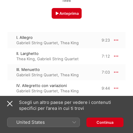
1986
Anteprima
I. Allegro
9:23
Gabrieli String Quartet
,
Thea King
II. Larghetto
7:12
Thea King
,
Gabrieli String Quartet
III. Menuetto
7:03
Gabrieli String Quartet
,
Thea King
IV. Allegretto con variazioni
9:44
Gabrieli String Quartet
,
Thea King
Scegli un altro paese per vedere i contenuti
specifici per l’area in cui ti trovi
25 dicembre 1986

4 tracce, 33 minuti

℗ 1986 Hyperion Records Limited
United States
Continua