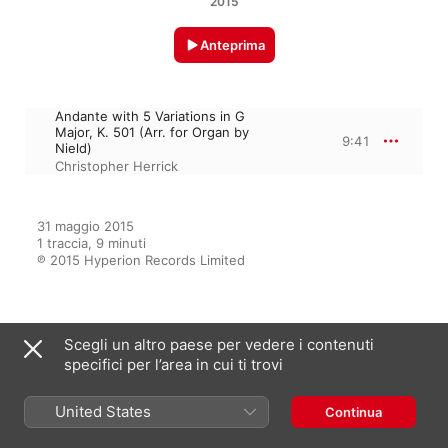
2015
Anteprima
Andante with 5 Variations in G
Major, K. 501 (Arr. for Organ by
9:41
Nield)
Christopher Herrick
31 maggio 2015

1 traccia, 9 minuti

℗ 2015 Hyperion Records Limited
Dall’album
Scegli un altro paese per vedere i contenuti
specifici per l’area in cui ti trovi
Power of Life: Organ
United States
Continua
Showpieces on the Metzler in
Poblet Monastery, Spain