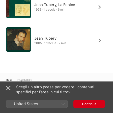
Jean Tubéry, La Fenice
1995 · 1 traccia · 6 min
Jean Tubéry
2005 · 1 traccia · 2 min
Italia
English (UK)
Scegli un altro paese per vedere i contenuti
Copyright © 2026
Apple Inc.
Tutti i diritti riservati.
specifici per l’area in cui ti trovi
Condizioni dei servizi internet
Apple Music e privacy
Avviso sui cookie
Supporto
Feedback
United States
Continua