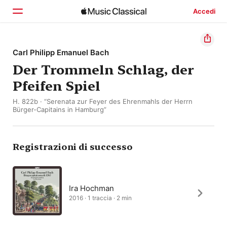
Accedi
Home
Carl Philipp Emanuel Bach
Der Trommeln Schlag, der
Scopri
Pfeifen Spiel
Cerca
H. 822b · “Serenata zur Feyer des Ehrenmahls der Herrn
Bürger-Capitains in Hamburg”
Registrazioni di successo
Ira Hochman
2016 · 1 traccia · 2 min