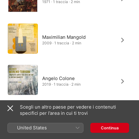
1971 · 1 traccia · 2 min
Maximilian Mangold
2009 · 1 traccia · 2 min
Angelo Colone
2019 · 1 traccia · 2 min
Scegli un altro paese per vedere i contenuti
specifici per l’area in cui ti trovi
United States
Continua
Italia
English (UK)