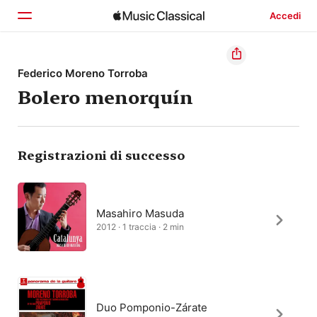
Accedi
Home
Federico Moreno Torroba
Bolero menorquín
Scopri
Cerca
Registrazioni di successo
Masahiro Masuda
2012 · 1 traccia · 2 min
Duo Pomponio-Zárate